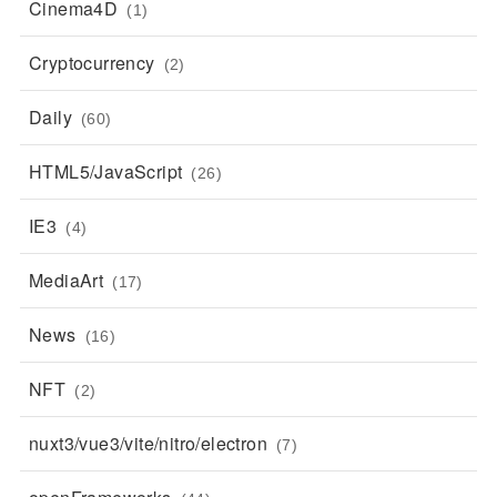
Cinema4D
(1)
Cryptocurrency
(2)
Daily
(60)
HTML5/JavaScript
(26)
IE3
(4)
MediaArt
(17)
News
(16)
NFT
(2)
nuxt3/vue3/vite/nitro/electron
(7)