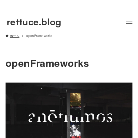
rettuce.blog
ホーム
openFrameworks
openFrameworks