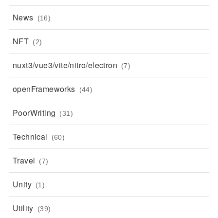
News
(16)
NFT
(2)
nuxt3/vue3/vite/nitro/electron
(7)
openFrameworks
(44)
PoorWriting
(31)
Technical
(60)
Travel
(7)
Unity
(1)
Utility
(39)