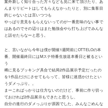
案外新しく知り合った方々なども見に来て頂けたり、あ
んまりリピートはしてもらえなかったりと、別に集客目
的じゃないとは言いつつも
やっぱり意見をもらえないってのが一番意味のない事で
はあるのでその辺りはまた勉強会やら打ち上げでみんな
と話せたらなーと思う。
と、言いながら今年は僕が開催1週間前にOTTELOの本
番、開催最終日にはMステ特番生放送本番日と被るとい
う
稀に見るブッキング具合で結局2作品展示予定だったの
を1作品だけにさせてもらって、皆様に迷惑かけたとい
うダメっぷり。。
まーこればっかりは仕方ないのだけど、事前に作り切っ
ておければ2作品展示もできたと思うし、
自分の進行のダメっぷりが原因でした、みんなごめんな