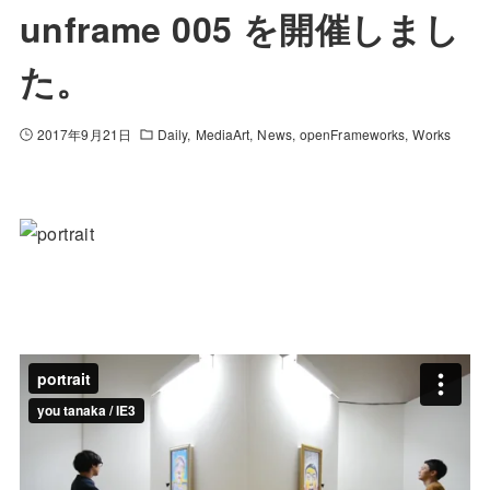
unframe 005 を開催しまし
た。
2017年9月21日
Daily
MediaArt
News
openFrameworks
Works