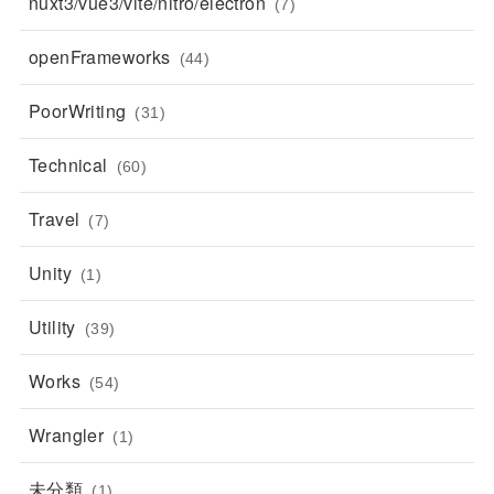
nuxt3/vue3/vite/nitro/electron
(7)
openFrameworks
(44)
PoorWriting
(31)
Technical
(60)
Travel
(7)
Unity
(1)
Utility
(39)
Works
(54)
Wrangler
(1)
未分類
(1)