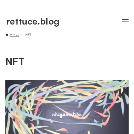
rettuce.blog
ホーム
NFT
NFT