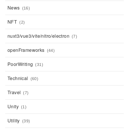
News
(16)
NFT
(2)
nuxt3/vue3/vite/nitro/electron
(7)
openFrameworks
(44)
PoorWriting
(31)
Technical
(60)
Travel
(7)
Unity
(1)
Utility
(39)