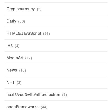
Cryptocurrency
(2)
Daily
(60)
HTML5/JavaScript
(26)
IE3
(4)
MediaArt
(17)
News
(16)
NFT
(2)
nuxt3/vue3/vite/nitro/electron
(7)
openFrameworks
(44)