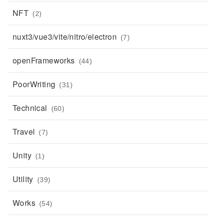
NFT
(2)
nuxt3/vue3/vite/nitro/electron
(7)
openFrameworks
(44)
PoorWriting
(31)
Technical
(60)
Travel
(7)
Unity
(1)
Utility
(39)
Works
(54)