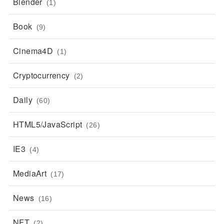
Blender
(1)
Book
(9)
Cinema4D
(1)
Cryptocurrency
(2)
Daily
(60)
HTML5/JavaScript
(26)
IE3
(4)
MediaArt
(17)
News
(16)
NFT
(2)