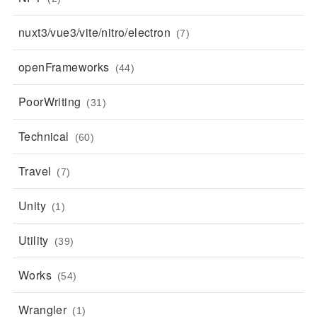
nuxt3/vue3/vite/nitro/electron
(7)
openFrameworks
(44)
PoorWriting
(31)
Technical
(60)
Travel
(7)
Unity
(1)
Utility
(39)
Works
(54)
Wrangler
(1)