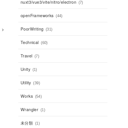
nuxt3/vue3/vite/nitro/electron
(7)
openFrameworks
(44)
PoorWriting
(31)
Technical
(60)
Travel
(7)
Unity
(1)
Utility
(39)
Works
(54)
Wrangler
(1)
未分類
(1)