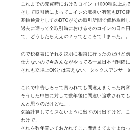
これまでの売買時におけるコイン（1000種以上
そして取引所によってコインの取扱い有無もBTC
基軸通貨としてのBTCがその取引所間で価格乖離
過去に遡って全取引時におけるそのコインの日本
で、どうしたらええの？ってところで止まった。
ので税務署にそれを説明に相談に行ったのだけど
仕方ないので今みんながやってる一旦日本円利確
それも立場上OKとは言えない、タックスアンサー
これで申告しろって言われても間違えまくった内
そうした申告に対して数年後に間違い追求されて
んと思うのだけどね。。
勿論計算してミスないように出すのは出すけど、
わけで、
それを数年置いておかれてここ間違えてますよね