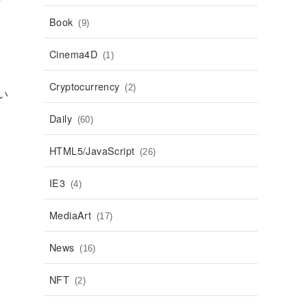
Book
(9)
Cinema4D
(1)
Cryptocurrency
(2)
い
Daily
(60)
HTML5/JavaScript
(26)
IE3
(4)
MediaArt
(17)
News
(16)
NFT
(2)