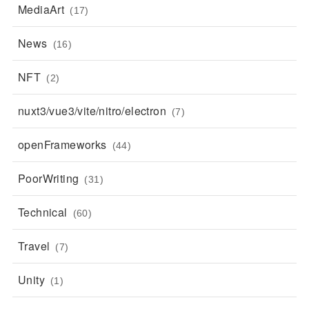
MediaArt
(17)
News
(16)
NFT
(2)
nuxt3/vue3/vite/nitro/electron
(7)
openFrameworks
(44)
PoorWriting
(31)
Technical
(60)
Travel
(7)
Unity
(1)