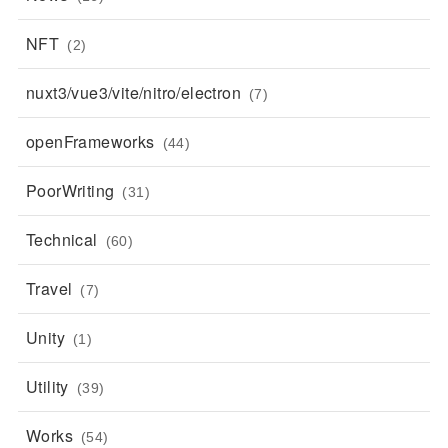
NFT
(2)
nuxt3/vue3/vite/nitro/electron
(7)
openFrameworks
(44)
PoorWriting
(31)
Technical
(60)
Travel
(7)
Unity
(1)
Utility
(39)
Works
(54)