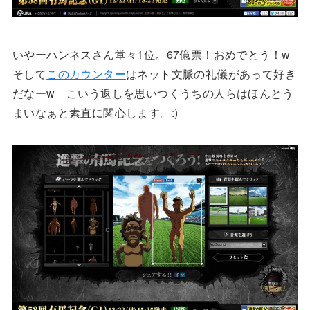
いやーハンネスさん堂々1位。67億票！おめでとう！w
そして
このカウンター
はネット文脈の礼儀があって好き
だなーw こいう返しを思いつくうちの人らはほんとう
まいなぁと素直に関心します。:)