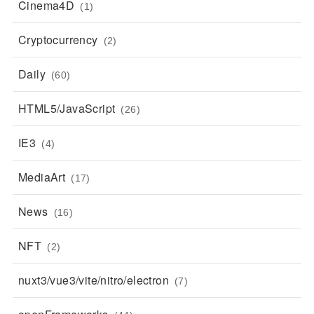
Cinema4D
(1)
Cryptocurrency
(2)
Daily
(60)
HTML5/JavaScript
(26)
IE3
(4)
MediaArt
(17)
News
(16)
NFT
(2)
nuxt3/vue3/vite/nitro/electron
(7)