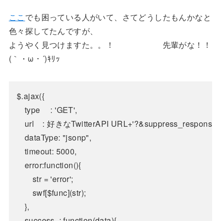
ここ
でも困っている人がいて、さてどうしたもんかなと
色々探してたんですが、
ようやく見つけますた。。！ 先輩がな！！
(｀・ω・´)ｷﾘｯ
$.ajax({

	type 	 : 'GET',

	url  	 : 好きなTwitterAPI URL+'?&suppress_response_codes=true', ←ここ！

	dataType: "jsonp",

	timeout: 5000,

	error:function(){

		str = 'error';

		swf[$func](str);

	},

	success  : function(data){
