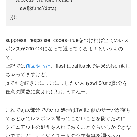
		swf[$func](data);

suppress_response_codes=trueをつければ全てのレス
ポンスが200 OKになって返ってくるよ！というもの
で、
上記では
前回やった
、flashにcallbackで結果のjson返し
ちゃってますけど、
jsで引き続きごにょごにょしたい人もswf[$func]部分を
任意の関数に変えれば行けますねー。
これでajax部分でのerror処理はTwitter側のサーバが落ち
てるとかでレスポンス返ってこないことを防ぐために
タイムアウトの処理を入れておくことぐらいしかできな
いですけど、ようやくユーザの存在有無を調べられ