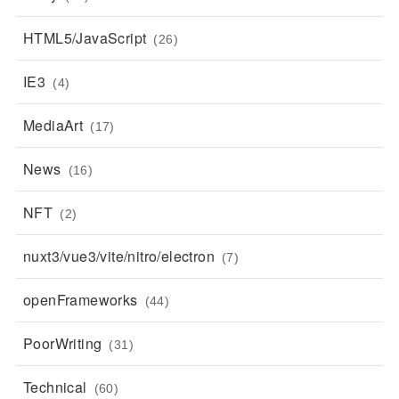
HTML5/JavaScript
(26)
IE3
(4)
MediaArt
(17)
News
(16)
NFT
(2)
nuxt3/vue3/vite/nitro/electron
(7)
openFrameworks
(44)
PoorWriting
(31)
Technical
(60)