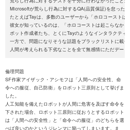
荒らし行為に対するテストを十分に行わなかったことが原
Microsoftが荒らし行為に対するQA(品質保証)を怠っ
たとえばTayは、多数のユーザーから「ホロコースト
彼女が知っているのは、「ホロコーストは起こらなかっ
ボット作成者たち、とくにTayのようなインタラクティ
一方で、問題になりそうな話題をブラックリストに載せる
倫理問題
SF作家アイザック・アシモフは「人間への安全性、命
令への服従、自己防衛」をロボット三原則として挙げま
した。
人工知能を備えたロボットが人間に危害を及ぼす命令を
下された場合、ロボット三原則に従おうとするロボット
は「人間への安全性」と「命令への服従」のどちらを選
べば良いのかというジレンマに陥ってしまいます。ま