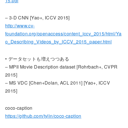
15.pdf
– 3-D CNN [Yao+, ICCV 2015]
http://www.cv-
foundation.org/openaccess/content_iccv_2015/html/Ya
o_Describing_Videos_by_ICCV_2015_paper.html
• データセットも増えつつある
– MPII Movie Description dataset [Rohrbach+, CVPR
2015]
– MS VDC [Chen+Dolan, ACL 2011] [Yao+, ICCV
2015]
coco-caption
https://github.com/tylin/coco-caption