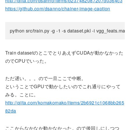
http://qiita.com/dsanno/items/b237482087207d0364c3
https://github.com/dsanno/chainer-image-caption
python src/train.py -g -1 -s dataset.pkl -i vgg_feats.ma
Train datasetのとこでとりあえずCUDAが動かなかった
のでCPUでいった。
ただ遅い。。。ので一旦ここで中断。
ということでGPUで動かしたいのでこれ通りにやって
みる。ことに。
http://qiita.com/komakomako/items/2b6921c1068bb265
82da
ここからなかなか動かなかった。ので後回しにしつつ