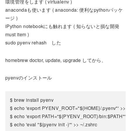
環境管理をします ( virtualenv )
anacondaも使います ( anaconda: 便利なpythonパッケ
ージ )
iPython notebookにも触れます ( 知らないと損な開発
must item )
sudo pyenv rehash した
homebrew doctor, update, upgrade してから、
pyenvのインストール
$ brew install pyenv

$ echo 'export PYENV_ROOT="${HOME}/.pyenv"' >> ~/.
$ echo 'export PATH="${PYENV_ROOT}/bin:$PATH"' >> 
$ echo 'eval "$(pyenv init -)"' >> ~/.zshrc
