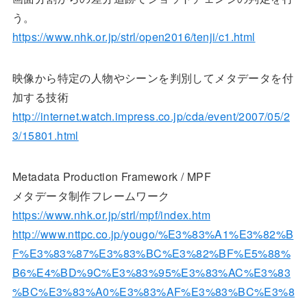
う。
https://www.nhk.or.jp/strl/open2016/tenji/c1.html
映像から特定の人物やシーンを判別してメタデータを付
加する技術
http://internet.watch.impress.co.jp/cda/event/2007/05/2
3/15801.html
Metadata Production Framework / MPF
メタデータ制作フレームワーク
https://www.nhk.or.jp/strl/mpf/index.htm
http://www.nttpc.co.jp/yougo/%E3%83%A1%E3%82%B
F%E3%83%87%E3%83%BC%E3%82%BF%E5%88%
B6%E4%BD%9C%E3%83%95%E3%83%AC%E3%83
%BC%E3%83%A0%E3%83%AF%E3%83%BC%E3%8