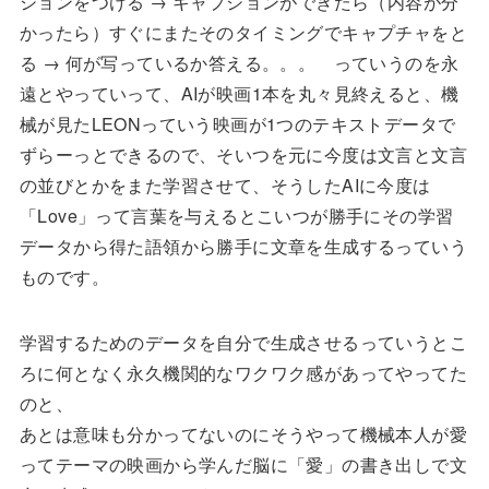
ションをつける → キャプションができたら（内容が分
かったら）すぐにまたそのタイミングでキャプチャをと
る → 何が写っているか答える。。。 っていうのを永
遠とやっていって、AIが映画1本を丸々見終えると、機
械が見たLEONっていう映画が1つのテキストデータで
ずらーっとできるので、そいつを元に今度は文言と文言
の並びとかをまた学習させて、そうしたAIに今度は
「Love」って言葉を与えるとこいつが勝手にその学習
データから得た語領から勝手に文章を生成するっていう
ものです。
学習するためのデータを自分で生成させるっていうとこ
ろに何となく永久機関的なワクワク感があってやってた
のと、
あとは意味も分かってないのにそうやって機械本人が愛
ってテーマの映画から学んだ脳に「愛」の書き出しで文