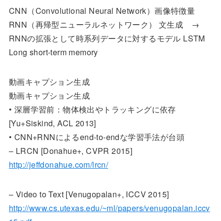
CNN（Convolutional Neural Network）画像特徴量
RNN（再帰型ニューラルネットワーク） 文生成 →
RNNの拡張として時系列データに対するモデル LSTM
Long short-term memory
動画キャプション生成
動画キャプション生成
• 深層学習前：物体検出やトラッキングに依存
[Yu+Siskind, ACL 2013]
• CNN+RNNによるend-to-endな学習手法が台頭
– LRCN [Donahue+, CVPR 2015]
http://jeffdonahue.com/lrcn/
– Video to Text [Venugopalan+, ICCV 2015]
http://www.cs.utexas.edu/~ml/papers/venugopalan.iccv