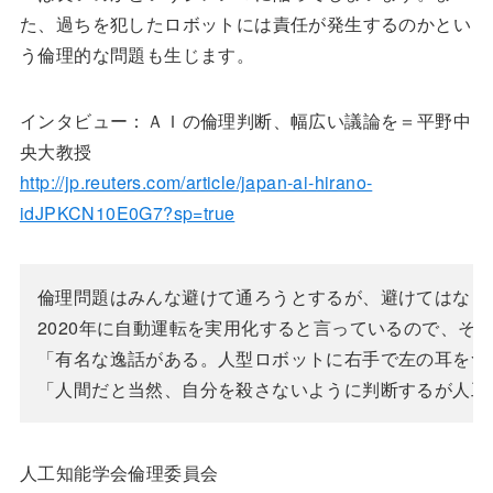
た、過ちを犯したロボットには責任が発生するのかとい
う倫理的な問題も生じます。
インタビュー：ＡＩの倫理判断、幅広い議論を＝平野中
央大教授
http://jp.reuters.com/article/japan-ai-hirano-
idJPKCN10E0G7?sp=true
倫理問題はみんな避けて通ろうとするが、避けてはなら
2020年に自動運転を実用化すると言っているので、そ
「有名な逸話がある。人型ロボットに右手で左の耳をつ
人工知能学会倫理委員会