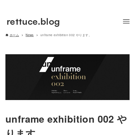
rettuce.blog
ホーム
News
unframe exhibition 002 やります。
unframe exhibition 002 や
ります。