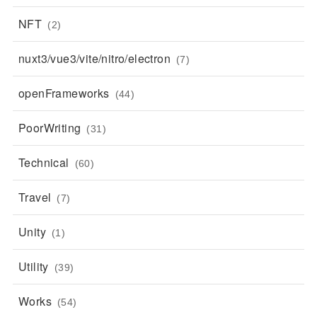
NFT
(2)
nuxt3/vue3/vite/nitro/electron
(7)
openFrameworks
(44)
PoorWriting
(31)
Technical
(60)
Travel
(7)
Unity
(1)
Utility
(39)
Works
(54)