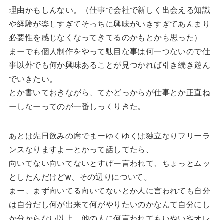
理由かもしんない。（仕事で会社で新しく出会える知識
や経験が楽しすぎてそっちに興味がいきすぎてあんまり
必要性を感じなくなってきてるのかもとかも思った）
まーでも個人制作をやって駄目な事は何一つないので仕
事以外でも何か興味あることが見つかれば引き続き遊ん
でいきたい。
とか書いておきながら、てかどっからが仕事とか正直ね
ーしなーってのが一番しっくりきた。
あとは先日飲みの席でまーゆくゆくは独立なりフリーラ
ンスなりますよーとかって話してたら、
向いてない向いてないとすげー言われて、ちょっとムッ
としたんだけどw、その辺りについて。
まー、まず向いてる向いてないとか人に言われても自分
は自分だし何が出来て何がやりたいのかなんて自分にし
か分からない以上、他の人に何言われてもいやいやオレ