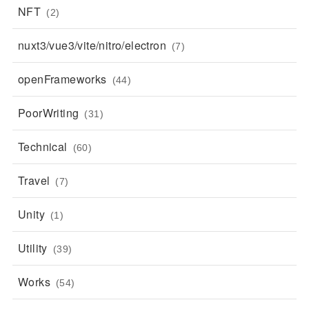
NFT
(2)
nuxt3/vue3/vite/nitro/electron
(7)
openFrameworks
(44)
PoorWriting
(31)
Technical
(60)
Travel
(7)
Unity
(1)
Utility
(39)
Works
(54)