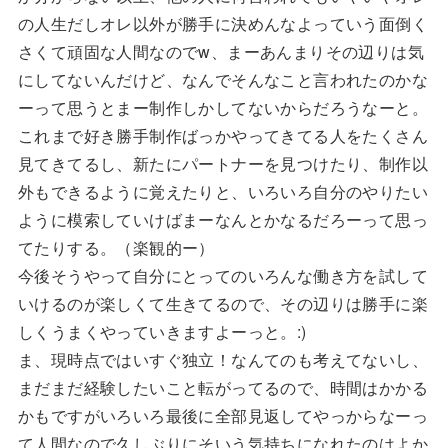
の人生だしオレ以外が勝手に決めんなよっていう面倒く
さくて頑固な人間なのでw、まーあんまりその辺りは気
にしてないんだけど、なんでそんなこと言われたのかな
ーって思うとまー制作しかしてないからだろうなーと。
これまで好き勝手制作ばっかやってきてる人をたくさん
見てきてるし、新たにパートナーを見つけたり、制作以
外もできるように覚えたりと、いろいろ自分のやりたい
ように模索していけばまーなんとかなるだろーって思っ
てたりする。（楽観的ー）
今後そうやって自分にとってのいろんな働き方を試して
いけるのが楽しくて生きてるので、その辺りは勝手に楽
しくうまくやっていきますよーっと。:)
ま、現時点ではいすぐ独立！なんてのも考えてないし、
まだまだ経験したいこと転がってるので、時間はかかる
かもですがいろいろ最後に全部見返してやっからなーっ
て人間なので久しぶりにそいう気持ちになれたのはよか