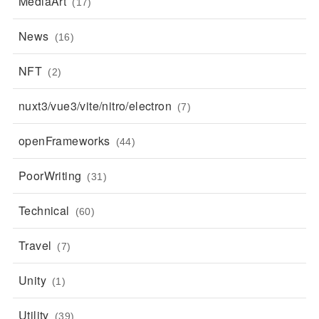
MediaArt
(17)
News
(16)
NFT
(2)
nuxt3/vue3/vite/nitro/electron
(7)
openFrameworks
(44)
PoorWriting
(31)
Technical
(60)
Travel
(7)
Unity
(1)
Utility
(39)