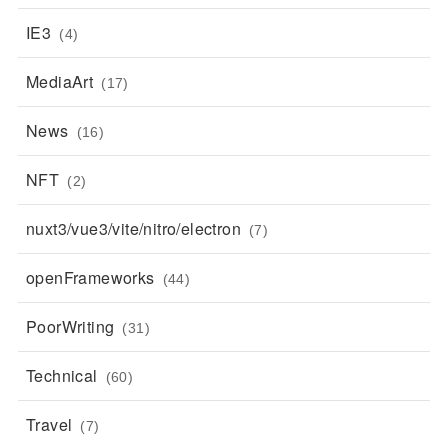
IE3
(4)
MediaArt
(17)
News
(16)
NFT
(2)
nuxt3/vue3/vite/nitro/electron
(7)
openFrameworks
(44)
PoorWriting
(31)
Technical
(60)
Travel
(7)