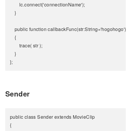
		lc.connect('connectionName');

	}

	public function callbackFunc(str:String='hogohogo'):void

	{

		trace( str );

	}

Sender
public class Sender extends MovieClip

{
