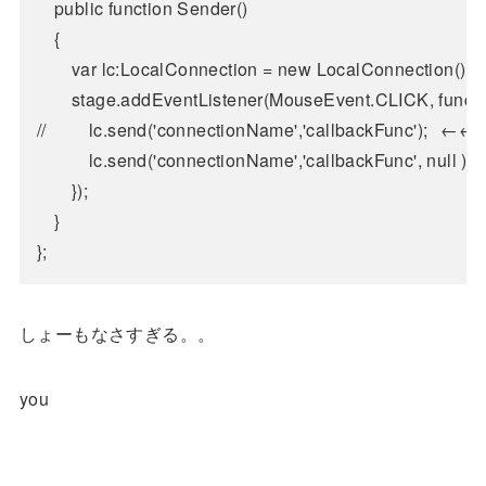
	public function Sender()

	{

		var lc:LocalConnection = new LocalConnection();

		stage.addEventListener(MouseEvent.CLICK, function(e:MouseEvent):void{

//			lc.send('connectionName','callbackFunc');	 ←←　ココ！

			lc.send('connectionName','callbackFunc', null ); ←←　ココ！

		});

	}

しょーもなさすぎる。。
you