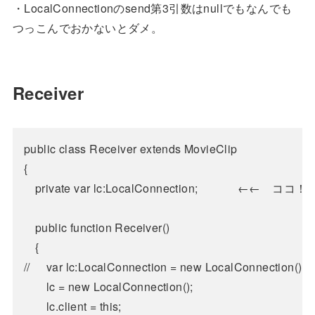
・LocalConnectionのsend第3引数はnullでもなんでも
つっこんでおかないとダメ。
Receiver
public class Receiver extends MovieClip

{

	private var lc:LocalConnection;				←←　ココ！

	public function Receiver()

	{

//		var lc:LocalConnection = new LocalConnection();	←←　ココ！

		lc = new LocalConnection();

		lc.client = this;
