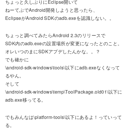
ちょっと久しぶりにEclipse開いて
ねーてぶでAndroid開発しようと思ったら、
EclipseがAndroid SDKのadb.exeを認識しない。。
ちょっと調べてみたらAndroid 2.3のリリースで
SDK内のadb.exeの設置場所が変更になったとのこと。
オレいつのまにSDKアプデしたんかな。。？
でも確かに
\android-sdk-windows\tools\以下にadb.exeなくなって
るやん。
そして
\android-sdk-windows\temp\ToolPackage.old01\以下に
adb.exe移ってる。
でもみんなは\platform-tools\以下にあるよ！っていって
る。