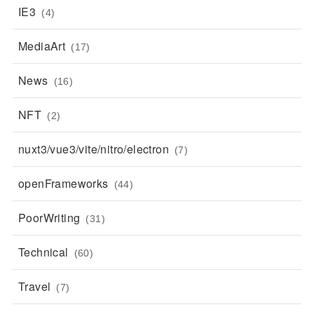
IE3
(4)
MediaArt
(17)
News
(16)
NFT
(2)
nuxt3/vue3/vite/nitro/electron
(7)
openFrameworks
(44)
PoorWriting
(31)
Technical
(60)
Travel
(7)