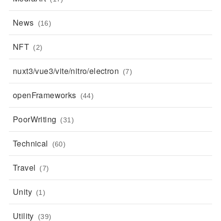
News
(16)
NFT
(2)
nuxt3/vue3/vite/nitro/electron
(7)
openFrameworks
(44)
PoorWriting
(31)
Technical
(60)
Travel
(7)
Unity
(1)
Utility
(39)