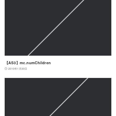
【AS3】mc.numChildren
2010年1月30日