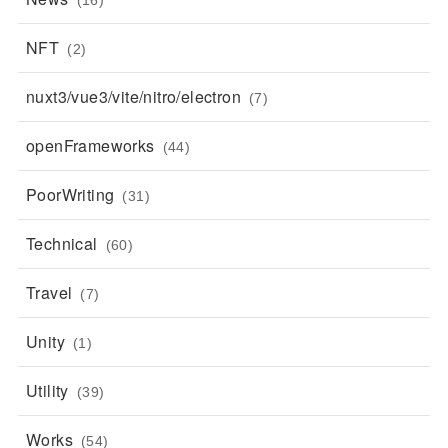
NFT
(2)
nuxt3/vue3/vite/nitro/electron
(7)
openFrameworks
(44)
PoorWriting
(31)
Technical
(60)
Travel
(7)
Unity
(1)
Utility
(39)
Works
(54)