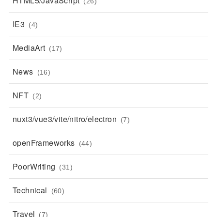
HTML5/JavaScript
(26)
IE3
(4)
MediaArt
(17)
News
(16)
NFT
(2)
nuxt3/vue3/vite/nitro/electron
(7)
openFrameworks
(44)
PoorWriting
(31)
Technical
(60)
Travel
(7)